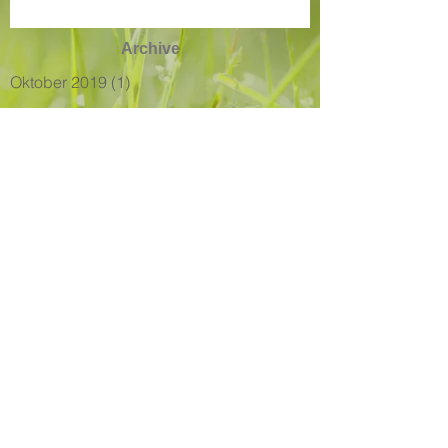
Archive
Oktober 2019
(1)
1 Beitrag
Search By Tags
Landschaftsarchitektur
Projekte
Website
Impressum
Datenschutzerklärung