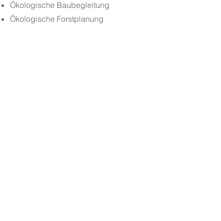
Ökologische Baubegleitung
Ökologische Forstplanung
Naturnahe Gewässergestaltung und -
renaturierung
Naturnaher Hochwasserschutz
Objektplanung
Freiflächen von Einrichtungen und
Institution, wie Museen,
Forschungsgebäuden, Schulen und
Kindertagesstätten
Stadtplätze und
Wohnumfeldverbesserung
Sport-, Spiel- und Jugendplätze
Skateanlagen und
Bewegungsparcours