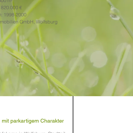
500 m²
 820.000 €
m: 1998-2000
mobilien GmbH, Wolfsburg
n mit parkartigem Charakter