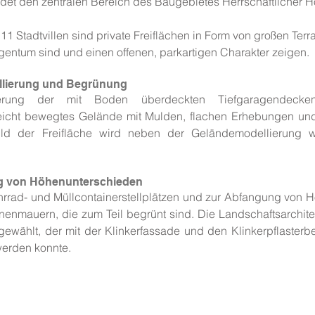
ldet den zentralen Bereich des Baugebietes Herrschaftlicher H
Stadtvillen sind private Freiflächen in Form von großen Ter
entum sind und einen offenen, parkartigen Charakter zeigen.
llierung und Begrünung
ierung der mit Boden überdeckten Tiefgaragendeck
eicht bewegtes Gelände mit Mulden, flachen Erhebungen un
ild der Freifläche wird neben der Geländemodellierung
g von Höhenunterschieden
ahrrad- und Müllcontainerstellplätzen und zur Abfangung von
nenmauern, die zum Teil begrünt sind. Die Landschaftsarchite
gewählt, der mit der Klinkerfassade und den Klinkerpflasterb
werden konnte.