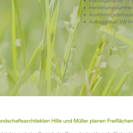
Planungsfläche: 11.
Herstellungssumme:
Ausführungszeitrau
Auftraggeber:
VW Im
ndschaftsarchitekten Hille und Müller planen Freifläche