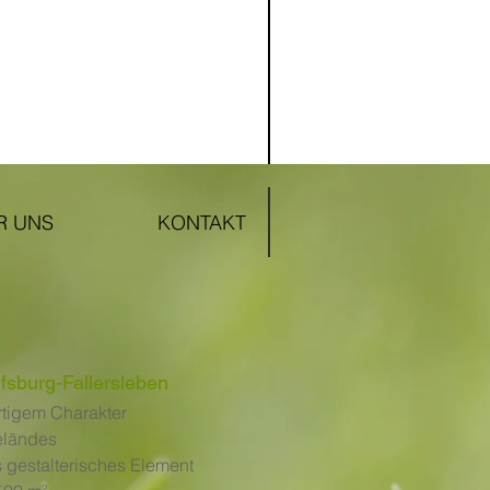
R UNS
KONTAKT
lfsburg-Fallersleben
rtigem Charakter
eländes
gestalterisches Element