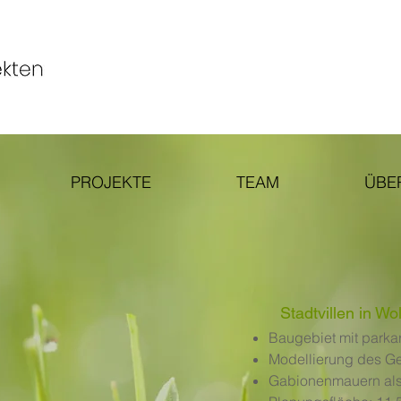
PROJEKTE
TEAM
ÜBE
Stadtvillen in Wo
Baugebiet mit parka
Modellierung des G
Gabionenmauern als 